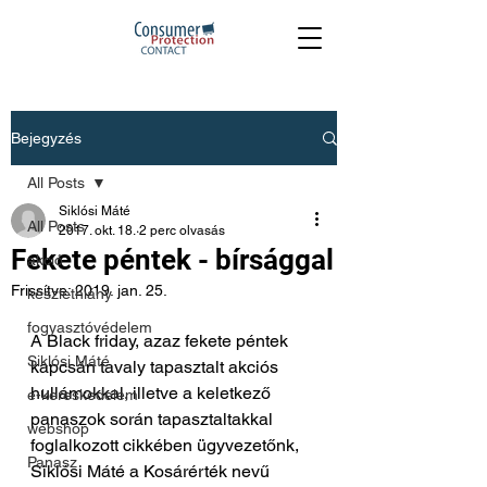
Bejegyzés
All Posts
Siklósi Máté
All Posts
2017. okt. 18.
2 perc olvasás
Fekete péntek - bírsággal
akció
Frissítve:
2019. jan. 25.
készlethiány
fogyasztóvédelem
A Black friday, azaz fekete péntek 
Siklósi Máté
kapcsán tavaly tapasztalt akciós 
hullámokkal, illetve a keletkező 
e-kereskedelem
panaszok során tapasztaltakkal 
webshop
foglalkozott cikkében ügyvezetőnk, 
Panasz
Siklósi Máté a Kosárérték nevű 