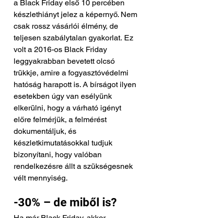
a Black Friday első 10 percében 
készlethiányt jelez a képernyő. Nem 
csak rossz vásárlói élmény, de 
teljesen szabálytalan gyakorlat. Ez 
volt a 2016-os Black Friday 
leggyakrabban bevetett olcsó 
trükkje, amire a fogyasztóvédelmi 
hatóság harapott is. A bírságot ilyen 
esetekben úgy van esélyünk 
elkerülni, hogy a várható igényt 
előre felmérjük, a felmérést 
dokumentáljuk, és 
készletkimutatásokkal tudjuk 
bizonyítani, hogy valóban 
rendelkezésre állt a szükségesnek 
vélt mennyiség.
-30% – de miből is?
Ha már Black Friday, akkor 