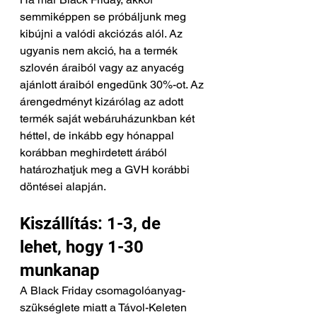
semmiképpen se próbáljunk meg 
kibújni a valódi akciózás alól. Az 
ugyanis nem akció, ha a termék 
szlovén áraiból vagy az anyacég 
ajánlott áraiból engedünk 30%-ot. Az 
árengedményt kizárólag az adott 
termék saját webáruházunkban két 
héttel, de inkább egy hónappal 
korábban meghirdetett árából 
határozhatjuk meg a GVH korábbi 
döntései alapján.
Kiszállítás: 1-3, de 
lehet, hogy 1-30 
munkanap
A Black Friday csomagolóanyag-
szükséglete miatt a Távol-Keleten 