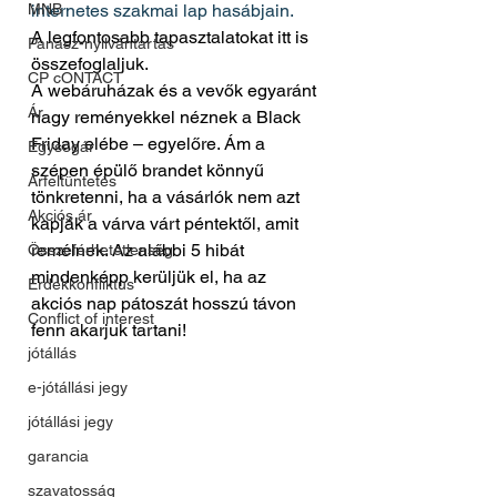
MNB
internetes szakmai lap hasábjain.
A legfontosabb tapasztalatokat itt is 
Panasz-nyilvántartás
összefoglaljuk.
CP cONTACT
A webáruházak és a vevők egyaránt 
Ár
nagy reményekkel néznek a Black 
Friday elébe – egyelőre. Ám a 
Egységár
szépen épülő brandet könnyű 
Árfeltüntetés
tönkretenni, ha a vásárlók nem azt 
Akciós ár
kapják a várva várt péntektől, amit 
remélnek. Az alábbi 5 hibát 
Összeférhetetlenség
mindenképp kerüljük el, ha az 
Érdekkonfliktus
akciós nap pátoszát hosszú távon 
Conflict of interest
fenn akarjuk tartani!
jótállás
e-jótállási jegy
jótállási jegy
garancia
szavatosság