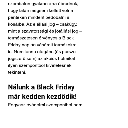
szombaton gyakran arra ébrednek, 
hogy talán mégsem kellett volna 
pénteken mindent bedobálni a 
kosárba. Az elállási jog – csakúgy, 
mint a szavatossági és jótállási jog – 
természetesen érvényes a Black 
Friday napján vásárolt termékekre 
is. Nem lenne elegáns (és persze 
jogszerű sem) az akciós holmikat 
ilyen szempontból kivételesnek 
tekinteni.
Nálunk a Black Friday 
már kedden kezdődik!
Fogyasztóvédelmi szempontból nem 
számít megtévesztő kereskedelmi 
gyakorlatnak a „közös” Black Friday 
előtt egy héttel ugyanezen a néven 