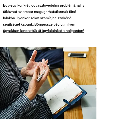
Egy-egy konkrét fogyasztóvédelmi problémánál is
ütközhet az ember megugorhatatlannak tűnő
falakba. Ilyenkor sokat számít, ha szakértő
segítséget kapunk.
Böngéssze végig, milyen
ügyekben lendítettük át ügyfeleinket a holtponton!