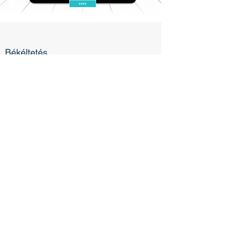
Békéltetés
A békéltető testületi üléseken az elégedetlen vevőt
és a testület tagjait is a számunkra előnyös
megoldás felé kell terelni. Segítünk felkészülni az
ülésre, vagy akár elmegyünk Ön helyett!
Tudjon
meg többet a BT-kkel és PBT-kkel kapcsolatos
ügyvitelről!