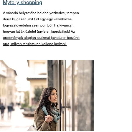
Mytery shopping
A vásárló helyzetébe belehelyezkedve, terepen
derül ki igazán, mit tud egy-egy vállalkozás
fogyasztóvédelmi szempontból. Ha kíváncsi,
hogyan látják üzletét ügyfelei, kipróbáljuk!
Az
eredmények alapján szakmai javaslatot teszünk
arra, milyen területeken kellene javítani.