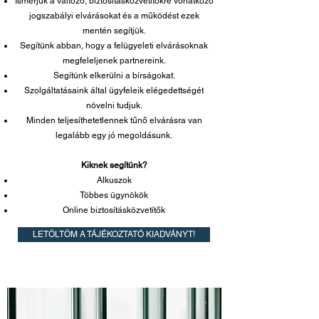
Ismerjük a változó, biztosításközvetítőkre vonatkozó
jogszabályi elvárásokat és a működést ezek
mentén segítjük.
Segítünk abban, hogy a felügyeleti elvárásoknak
megfeleljenek partnereink.
Segítünk elkerülni a bírságokat.
Szolgáltatásaink által ügyfeleik elégedettségét
növelni tudjuk.
Minden teljesíthetetlennek tűnő elvárásra van
legalább egy jó megoldásunk.
Kiknek segítünk?
Alkuszok
Többes ügynökök
Online biztosításközvetítők
LETÖLTÖM A TÁJÉKOZTATÓ KIADVÁNYT!