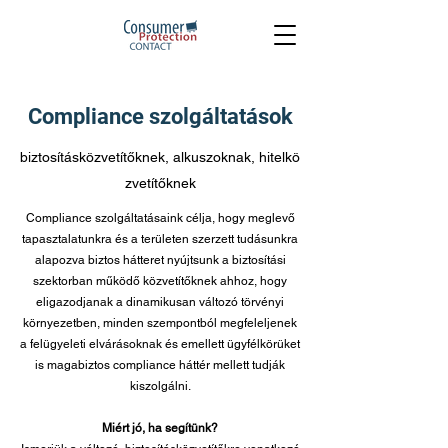
Compliance szolgáltatások
biztosításközvetítőknek, alkuszoknak, hitelkö
zvetítőknek
Compliance szolgáltatásaink célja, hogy meglevő
tapasztalatunkra és a területen szerzett tudásunkra
alapozva biztos hátteret nyújtsunk a biztosítási
szektorban működő közvetítőknek ahhoz, hogy
eligazodjanak a dinamikusan változó törvényi
környezetben, minden szempontból megfeleljenek
a felügyeleti elvárásoknak és emellett ügyfélkörüket
is magabiztos compliance háttér mellett tudják
kiszolgálni.
Miért jó, ha segítünk?