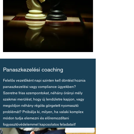
Panaszkezelési coaching
Felelős vezetőként napi szinten kell döntést hoznia
panaszkezelési vagy compliance ügyekben?
Szeretne friss szempontokat, néhány órányi mély
szakmai merülést, hogy új lendületre kapjon, vagy
megoldjon néhány régóta görgetett nyomasztó
problémát? Próbálja ki, milyen, ha valaki komplex
módon tudja elemezni és előremozdítani
fogyasztóvédelemmel kapcsolatos feladatait!