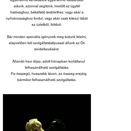
egyértelmű kérdésekre egyértelmű válaszokat
adunk, azonnal segítünk, mielőtt az ügyfél
hatósághoz, békéltető testülethez, vagy akár a
nyilvánossághoz fordul, vagy akár csak kiteszi lábát
az üzletből, fiókból.
Bár minden speciális igénynek meg tudunk felelni,
alapvetően két szolgáltatástípussal állunk az Ön
rendelkezésére:
Állandó havi díjas, adott hónapban korlátlanul
felhasználható szolgáltatás;​
Fix összegű, hosszabb távon, az összeg erejéig
bármikor felhasználható szolgáltatás.