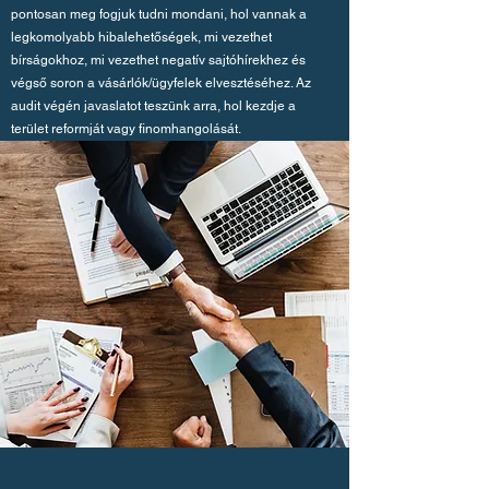
pontosan meg fogjuk tudni mondani, hol vannak a
legkomolyabb hibalehetőségek, mi vezethet
bírságokhoz, mi vezethet negatív sajtóhírekhez és
végső soron a vásárlók/ügyfelek elvesztéséhez. Az
audit végén javaslatot teszünk arra, hol kezdje a
terület reformját vagy finomhangolását.