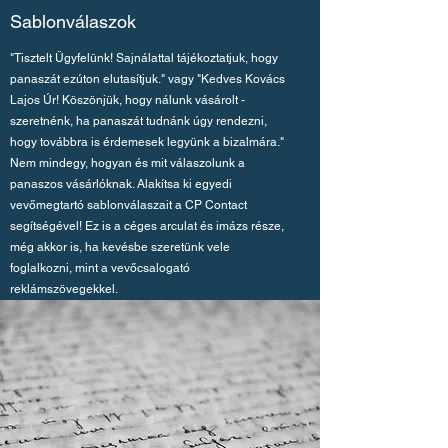
Sablonválaszok
"Tisztelt Ügyfelünk! Sajnálattal tájékoztatjuk, hogy
panaszát ezúton elutasítjuk." vagy "Kedves Kovács
Lajos Úr! Köszönjük, hogy nálunk vásárolt -
szeretnénk, ha panaszát tudnánk úgy rendezni,
hogy továbbra is érdemesek legyünk a bizalmára."
Nem mindegy, hogyan és mit válaszolunk a
panaszos vásárlóknak. Alakítsa ki egyedi
vevőmegtartó sablonválaszait a CP Contact
segítségével! Ez is a céges arculat és imázs része,
még akkor is, ha kevésbe szeretünk vele
foglalkozni, mint a vevőcsalogató
reklámszövegekkel.