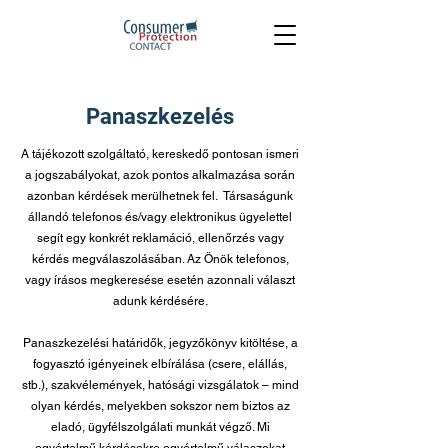
Panaszkezelés
A tájékozott szolgáltató, kereskedő pontosan ismeri
a jogszabályokat, azok pontos alkalmazása során
azonban kérdések merülhetnek fel. Társaságunk
állandó telefonos és/vagy elektronikus ügyelettel
segít egy konkrét reklamáció, ellenőrzés vagy
kérdés megválaszolásában. Az Önök telefonos,
vagy írásos megkeresése esetén azonnali választ
adunk kérdésére.​
Panaszkezelési határidők, jegyzőkönyv kitöltése, a
fogyasztó igényeinek elbírálása (csere, elállás,
stb.), szakvélemények, hatósági vizsgálatok – mind
olyan kérdés, melyekben sokszor nem biztos az
eladó, ügyfélszolgálati munkát végző. Mi