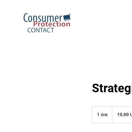
Strateg
19,99
USA-
1 óra
1
19,99
dollár
ó
r