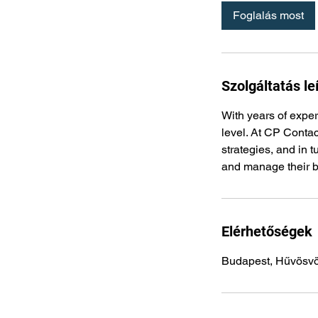
Foglalás most
Szolgáltatás le
With years of exper
level. At CP Contac
strategies, and in 
and manage their b
Elérhetőségek
Budapest, Hűvösvö