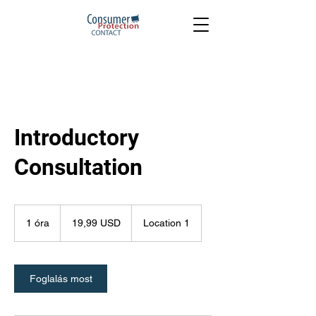
Introductory
Consultation
19,99
USA-
1 óra
1
19,99 USD
Location 1
dollár
ó
r
Foglalás most