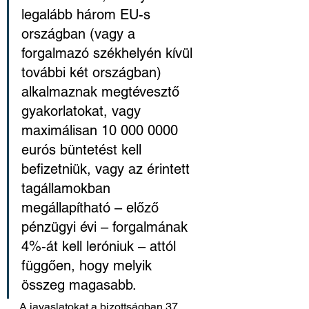
legalább három EU-s 
országban (vagy a 
forgalmazó székhelyén kívül 
további két országban) 
alkalmaznak megtévesztő 
gyakorlatokat, vagy 
maximálisan 10 000 0000 
eurós büntetést kell 
befizetniük, vagy az érintett 
tagállamokban 
megállapítható – előző 
pénzügyi évi – forgalmának 
4%-át kell leróniuk – attól 
függően, hogy melyik 
összeg magasabb.
A javaslatokat a bizottságban 37 