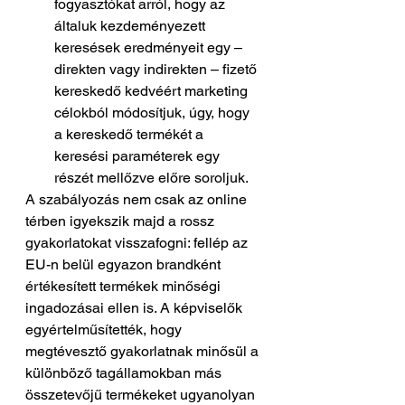
fogyasztókat arról, hogy az 
általuk kezdeményezett 
keresések eredményeit egy – 
direkten vagy indirekten – fizető 
kereskedő kedvéért marketing 
célokból módosítjuk, úgy, hogy 
a kereskedő termékét a 
keresési paraméterek egy 
részét mellőzve előre soroljuk.
A szabályozás nem csak az online 
térben igyekszik majd a rossz 
gyakorlatokat visszafogni: fellép az 
EU-n belül egyazon brandként 
értékesített termékek minőségi 
ingadozásai ellen is. A képviselők 
egyértelműsítették, hogy 
megtévesztő gyakorlatnak minősül a 
különböző tagállamokban más 
összetevőjű termékeket ugyanolyan 