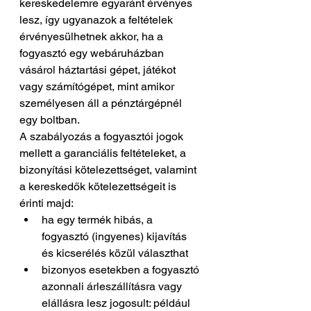
kereskedelemre egyaránt érvényes 
lesz, így ugyanazok a feltételek 
érvényesülhetnek akkor, ha a 
fogyasztó egy webáruházban 
vásárol háztartási gépet, játékot 
vagy számítógépet, mint amikor 
személyesen áll a pénztárgépnél 
egy boltban.
A szabályozás a fogyasztói jogok 
mellett a garanciális feltételeket, a 
bizonyítási kötelezettséget, valamint 
a kereskedők kötelezettségeit is 
érinti majd:
ha egy termék hibás, a 
fogyasztó (ingyenes) kijavítás 
és kicserélés közül választhat
bizonyos esetekben a fogyasztó 
azonnali árleszállításra vagy 
elállásra lesz jogosult: például 