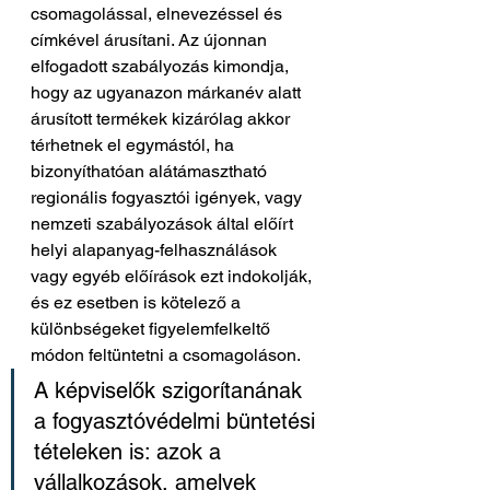
csomagolással, elnevezéssel és 
címkével árusítani. Az újonnan 
elfogadott szabályozás kimondja, 
hogy az ugyanazon márkanév alatt 
árusított termékek kizárólag akkor 
térhetnek el egymástól, ha 
bizonyíthatóan alátámasztható 
regionális fogyasztói igények, vagy 
nemzeti szabályozások által előírt 
helyi alapanyag-felhasználások 
vagy egyéb előírások ezt indokolják, 
és ez esetben is kötelező a 
különbségeket figyelemfelkeltő 
módon feltüntetni a csomagoláson.
A képviselők szigorítanának 
a fogyasztóvédelmi büntetési 
tételeken is: azok a 
vállalkozások, amelyek 