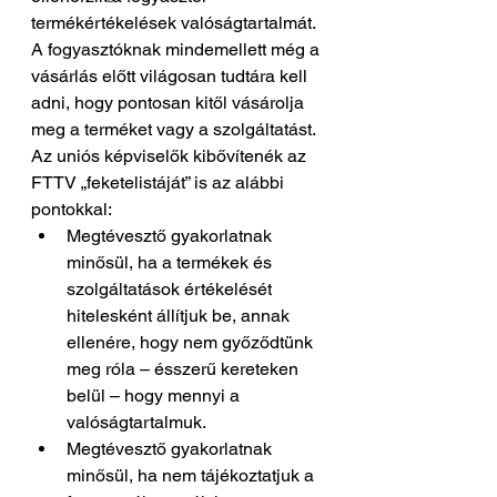
termékértékelések valóságtartalmát. 
A fogyasztóknak mindemellett még a 
vásárlás előtt világosan tudtára kell 
adni, hogy pontosan kitől vásárolja 
meg a terméket vagy a szolgáltatást.
Az uniós képviselők kibővítenék az 
FTTV „feketelistáját” is az alábbi 
pontokkal:
Megtévesztő gyakorlatnak 
minősül, ha a termékek és 
szolgáltatások értékelését 
hitelesként állítjuk be, annak 
ellenére, hogy nem győződtünk 
meg róla – ésszerű kereteken 
belül – hogy mennyi a 
valóságtartalmuk.
Megtévesztő gyakorlatnak 
minősül, ha nem tájékoztatjuk a 