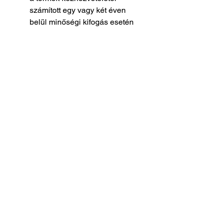
számított egy vagy két éven 
belül minőségi kifogás esetén 
nem a vásárlót terheli majd a 
bizonyítási kötelezettség (így a 
bizonyítási teher végig a 
kereskedőn marad)
A jogszabály jelentősen bővítené a 
fogyasztói jogokat, hiszen jelenleg 
több országban is a fogyasztókat 
terheli a bizonyítási kötelezettség, 
ha a minőségi kifogás a termék 
kézhezvételétől számított hat 
hónapon túl jelentkezik.
Amennyiben az új direktívát 
elfogadják, a tervek szerint 
egy vagy akár két évig nem 
a fogyasztónak kell majd 