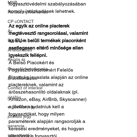
MNB
fogyasztóvédelmi szabályozásában 
komoly intézkedések lehetnek.
Panasz-nyilvántartás
CP cONTACT
Az egyik az online piacterek 
Ár
megtévesztő rangsorolásai, valamint 
az EU-n belüli termékek piaconként 
Egységár
esetlegesen eltérő minősége ellen 
Árfeltüntetés
igyekszik fellépni.
Akciós ár
A Belső Piacokért és 
Összeférhetetlenség
Fogyasztóvédelemért Felelős 
Bizottság javaslata alapján az online 
Érdekkonfliktus
piactereknek, valamint az 
Conflict of interest
árösszehasonlító oldalaknak (pl. 
jótállás
Amazon, eBay, AirBnb, Skyscanner) 
a jövőben tudatniuk kell a 
e-jótállási jegy
fogyasztókat, hogy milyen 
jótállási jegy
paraméterek alapján rangsorolják a 
garancia
keresési eredményeket, és hogyan 
szavatosság
ellenőrzik a fogyasztói 