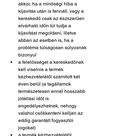
akkor, ha a minőségi hiba a 
kijavítás után is fennáll, vagy a 
kereskedő csak az észszerűen 
elvárható időn túl tudja a 
kijavítást megoldani, illetve 
abban az esetben is, ha a 
probléma túlságosan súlyosnak 
bizonyul
a felelősséget a kereskedőnek 
kell viselnie a termék 
kézhezvételétől számított két 
éven belül (a tagállamok 
természetesen ennél hosszabb 
jótállási időt is 
engedélyezhetnek, nehogy 
valahol csökkenteni kelljen az 
eddig garantált fogyasztói 
jogokat)
a termék kézhezvételétől 