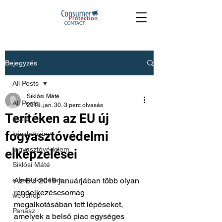
Bejegyzés
All Posts
Siklósi Máté
All Posts
2019. jan. 30.
3 perc olvasás
Terítéken az EU új
akció
fogyasztóvédelmi
készlethiány
fogyasztóvédelem
elképzelései
Siklósi Máté
e-kereskedelem
Az EU 2019 januárjában több olyan 
rendelkezéscsomag 
webshop
megalkotásában tett lépéseket, 
Panasz
amelyek a belső piac egységes 